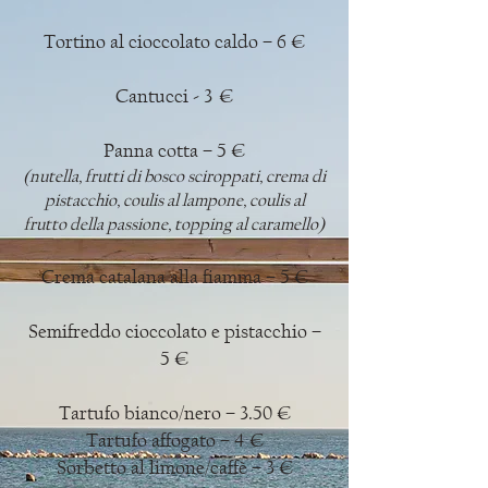
Tortino al cioccolato caldo – 6 €
Cantucci - 3 €
Panna cotta – 5 €
(nutella, frutti di bosco sciroppati, crema di
pistacchio, coulis al lampone, coulis al
frutto della passione, topping al caramello)
Crema catalana alla fiamma – 5 €
Semifreddo cioccolato e pistacchio –
5 €
Tartufo bianco/nero – 3.50 €
Tartufo affogato – 4 €
Sorbetto al limone/caffè – 3 €